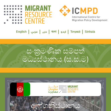
Select your language
English
বাংলা
Тоҷикӣ
Sinhala
اردو
دری
عربي
සංක්‍රමණික සම්පත්
මධ්‍යස්ථානය (ස.ස.ම)
ඇෆ්ගනිස්ථානය