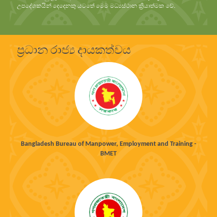
උපදේශකයින් දෙදෙනකු යටතේ මෙම මධ්‍යස්ථාන ක්‍රියාත්මක වේ.
ප්‍රධාන රාජ්‍ය දායකත්වය
Bangladesh Bureau of Manpower, Employment and Training -
BMET