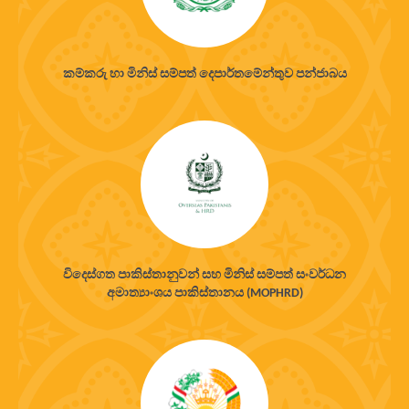
කම්කරු හා මිනිස් සම්පත් දෙපාර්තමේන්තුව පන්ජාබය
විදෙස්ගත පාකිස්තානුවන් සහ මිනිස් සම්පත් සංවර්ධන
අමාත්‍යාංශය පාකිස්තානය (MOPHRD)