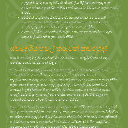
ඇතුලත් වීම, ආපසු පැමිණීමේ ක්‍රියාවලිය පිළිබඳ තොරතුරු සහා
නැවත සමාජානුගත වීම් අරබයා ඇති සහය වැඩසටහන් සඳහා යොමු
කිරීම.
අවිධිමත් සංක්‍රමණයේ අවධානම, අනතුරුදායක බව සහ එහි
ඵලවිපාක පිළිබඳ සංක්‍රමණය සඳහා සමාභාවිතයක් ඇති අයගේ
මෙන්ම, පළාත්බද ජනතාවගේ දැනුම වර්ධනය කිරීම.
ආපසු පැමිණීම, සම්බන්ධ ක්‍රියාදාමය හා සමාජානුගත වීමට ඇති
සහය වැඩසටහන් සඳහා යොමු කිරීම.
ස්වදේශීය හවුල් කරුවන් කවරහුද?
ස.ස.ම තොරතුරු ලබා දෙන්නේ මහජනතාවට හා සංක්‍රමණිකයන් සඳහා
පමණක් නොව සෘජුව හෝ වක්‍රව
සංක්‍රමණික තොරතුරු ලබා දෙන හෝ පහසුකම් සපයන රාජ්‍ය හා රාජ්‍ය
නොවන සේවාදායකයින්ට ද වේ.තවදුරටත් සංක්‍රමණ කටයුතු
කළමණාකරන අදාළ රාජ්‍ය ව්‍යුහය සහ ඒහි පරමාර්ථ වර්ධනය හා පුළුල් කිරීම
සඳහා සහය වනු ඇත. තවද අදාළ ප්‍රදේශවල මෙන්ම,වැඩසටහන් වලදී
තොරතුරු ලබා දීමේ සැසි පැවැත්විම, වෘත්තීය පුහුණු හා කාර්මික පුහුණු
පාසල්, විශ්ව විද්‍යාල, පාසල් මෙන්ම ජනතාව සමඟ ද රැස්වීම් වල දී හා
වෙනත් වැඩසටහන් වල දී සාකච්ඡා පැවැත්වීම.
ස.ස.ම වැඩකටයුතු අදාළ ප්‍රදේශයට අනුගත වන පරිදි සකස්වෙන අතර, ඒ් ඒ්
රටවල අවශ්‍යතා පරිදි තව දුරටත් වර්ධනය කෙරේ.මෙම මධ්‍යස්ථාන පිහිටුවීම
හා පරිපාලනය අදාළ වගකීම් දරණ රාජ්‍ය නිලධාරීන් හා ‘සංක්‍රමණික ප්‍රතිපත්ති
සංවර්ධනය සඳහා වූ ජාත්‍යන්තර මධ්‍යස්ථානය’(ICMPD) විසින් සාමූහිකව
මෙහෙය වනු ලැබේ. අවම වශයෙන් ඒක් සම්බන්ධීකරුවකු හා