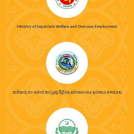
Ministry of Expatriate Welfare and Overseas Employment
කම්කරු හා සමාජ කටයුතු පිළිබඳ අමාත්‍යාංශය ඉරාකය (MOLSA)