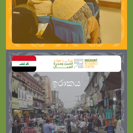
ඉරාකය