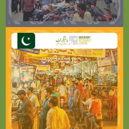
පාකිස්තානය