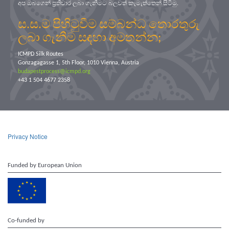
අප ඔබගෙන් ප්‍රතිචාර ලබා ගැනීමට බලවත් කැමැත්තෙන් සිටිමු.
ස.ස.ම පිහිටුවීම සම්බන්ධ තොරතුරු
ලබා ගැනීම සඳහා අමතන්න;
ICMPD Silk Routes
Gonzagagasse 1, 5th Floor, 1010 Vienna, Austria
budapestprocess@icmpd.org
+43 1 504 4677 2358
Privacy Notice
Funded by European Union
Co-funded by