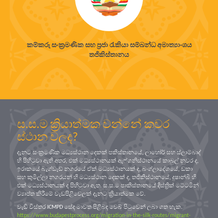
කම්කරු සංක්‍රමණික සහ ප්‍රජා රැකියා සම්බන්ධ අමාත්‍යාංශය
තජිකිස්තානය
ස.ස.ම ක්‍රියාත්මක වන්නේ කවර
ස්ථාන වලද?
දැනට සංක්‍රමණික මධ්‍යස්ථාන දෙකක් පකිස්තානයේ, ලාහෝර් සහ ස්ලාම්බාද්
හි පිහිටුවා ඇති අතර, එක් මධ්‍යස්ථානයක් ඇෆ්ගනිස්ථානයේ කාබුල් නුවර ද,
ඉරාකයේ බැග්ඩෑඩ් නගරයේ ඒක් මධ්‍යස්ථානයක් ද, බංග්ලාදේශයේ, ඩකා
සහ කුමිල්ලා නගරයන් හි මධ්‍යස්ථාන දෙකක් ද, තජිකිස්ථානයේ, දුෂාන්බි හි
එක් මධ්‍යස්ථානයක් ද පිහිටුවා ඇත. ස.ස.ම පාකිස්තානයේ දිස්ත්‍රික් මට්ටමින්
ව්‍යාප්ත කිරීමේ වැඩපිළිවෙලක් දැනට ක්‍රියාත්මක වේ.
වැඩි විස්තර ICMPD සේද මාවත පිළිබඳ වෙබ් පිටුවෙන් ලබා ගත හැක.
https://www.budapestprocess.org/migration-in-the-silk-routes/migrant-