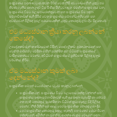
සංක්‍රමණය සඳහා අරමුණු කරන පිරිස් වෙත නිසි අවබෝධයකින් යුතුව එම
තීරණ ගැනීම සඳහා උදව් වීම පිණිස පිහිටුවා ඇත. එමඟින් සංක්‍රමණය වන,
සංක්‍රමණය වීමට බලාපොරොත්තුවෙන සහ සංක්‍රමණය වීම සඳහා
සම්භාවිතාවක් ඇති පිරිස් වෙත සංක්‍රමණය සම්බන්ධ අභියෝග සහ
අවස්ථාවන් පිළිබඳ පුළුල් පරායාසයකින් යුතුව තොරතුරු ලබා දීම සිදු කෙරේ.
එම මධ්‍යස්ථාන ක්‍රියා කරනු ලබන්නේ
කෙසේද?
උපදේශකවරුන් කණ්ඩායමක් විසින්, පෙෘද්ගලිකව, දුරකථනයෙන් සහ
වෙනත් මාර්ගස්ථ වේදිකා මඟින් සුරක්ෂිත සහ විධිමත් සංක්‍රමණයේ
වාසිදායකත්වය මෙන්ම, අවිධිමත් සංක්‍රමණයේ ප්‍රතිවිපාක පිළිබඳ දැනුම
වර්ධනය කිරීම.
ඒම මධ්‍යස්ථාන කුමක් ලබා
දෙන්නේද?
සංක්‍රමණික සම්පත් මධ්‍යස්ථානය වෑයම් කරනු ලබන්නේ;
සංක්‍රමණිකයන්, සංක්‍රමණය වීමට බලාපොරොත්තු වන්නන් සහ
සංක්‍රමණය සඳහා සම්භාවිතාවක් ඇති අය සඳහා පැහැදිළි හා තේරුම්
ගත හැකි තොරතුරු සුරක්ෂිත හා විධිමත් ක්‍රමාණුකූල විදි පිළිබඳ
මෙන්ම, නීති රීතීන් සහ අදාළ පෙර සංක්‍රමණික තොරතු ලබා දීම.
පෙර සංක්‍රමණික තොරතුරු (අදාළ තැන්හි) සහ එතෙර සේවා ජීවන
තත්ත්වයන්, අයිතීන් හා වගකීම්, ආරක්ෂණ ක්‍රම වේදයන් සඳහා