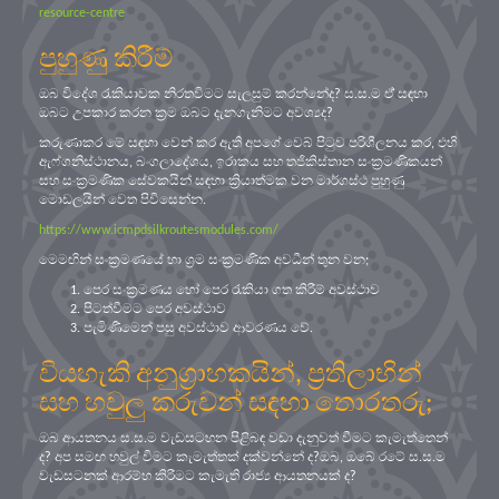
resource-centre
පුහුණු කිරීම්
ඔබ විදේශ රැකියාවක නිරතවිමට සැලසුම් කරන්නේද? ස.ස.ම ඒ් සඳහා
ඔබට උපකාර කරන ක්‍රම ඔබට දැනගැනිමට අවශ්‍යද?
කරුණාකර මේ සඳහා වෙන් කර ඇති අපගේ වෙබ් පිටුව පරිශීලනය කර, එහි
ඇෆ්ගනිස්ථානය, බංගලාදේශය, ඉරාකය සහ තජිකිස්තාන සංක්‍රමණිකයන්
සහ සංක්‍රමණික සේවකයින් සඳහා ක්‍රියාත්මක වන මාර්ගස්ථ පුහුණු
මොඩලයින් වෙත පිවිසෙන්න.
https://www.icmpdsilkroutesmodules.com/
මෙමඟින් සංක්‍රමණයේ හා ශ්‍රම සංක්‍රමණික අවධීන් තුන වන;
පෙර සංක්‍රමණය හෝ පෙර රැකියා ගත කිරීම් අවස්ථාව
පිටත්වීමට පෙර අවස්ථාව
පැමිණීමෙන් පසු අවස්ථාව ආවරණය වේ.
වියහැකි අනුග්‍රාහකයින්, ප්‍රතිලාභින්
සහ හවුලු කරුවන් සඳහා තොරතරු;
ඔබ ආයතනය ස.ස.ම වැඩසටහන පිළිබඳ වඩා දැනුවත් වීමට කැමැත්තෙන්
ද? අප සමඟ හවුල් විමට කැමැත්තක් දක්වන්නේ ද?ඔබ, ඔබේ රටේ ස.ස.ම
වැඩසටනක් ආරම්භ කිරීමට කැමැති රාජ්‍ය ආයතනයක් ද?