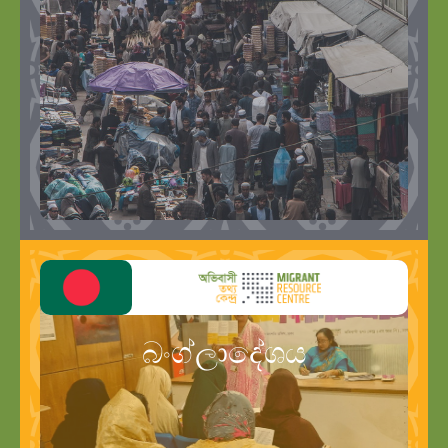
බංග්ලාදේශය