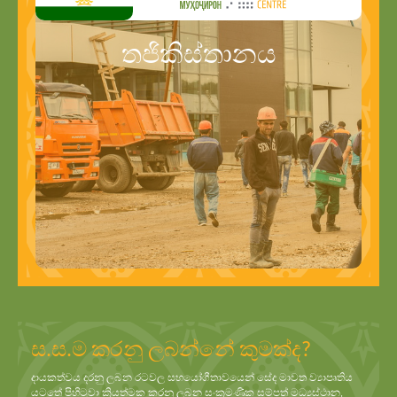
තජිකිස්තානය
ස.ස.ම කරනු ලබන්නේ කුමක්ද?
දායකත්වය දරනු ලබන රටවල සහයෝගීතාවයෙන් සේද මාවත ව්‍යාපෘතිය
යටතේ පිහිටුවා ක්‍රියත්මක කරනු ලබන සංක්‍රමණික සම්පත් මධ්‍යස්ථාන,